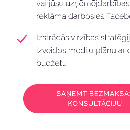
vai jūsu uzņēmējdarbība
reklāma darbosies Face
Izstrādās virzības stratēģi
izveidos mediju plānu ar 
budžetu
SAŅEMT BEZMAKSA
KONSULTĀCIJU