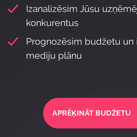
Izanalizēsim Jūsu uzņēmē
konkurentus
Prognozēsim budžetu un 
mediju plānu
APRĒĶINĀT BUDŽETU