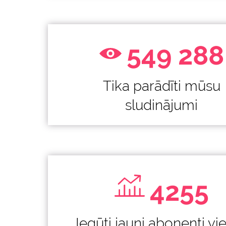
549 288
Tika parādīti mūsu
sludinājumi
4255
Iegūti jauni abonenti vi