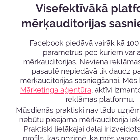
Visefektīvākā plat
mērķauditorijas sasni
Facebook piedāvā vairāk kā 10
parametrus pēc kuriem var at
mērķauditorijas. Neviena reklāma
pasaulē nepiedāvā tik daudz p
mērķauditorijas sasniegšanai. Mēs
Mārketinga aģentūra
, aktīvi izmant
reklāmas platformu.
Mūsdienās praktiski nav tādu uzņē
nebūtu pieejama mērķauditorija ie
Praktiski lielākajai daļai ir izveid
profils, kas nozīmē, ka mēs varam 