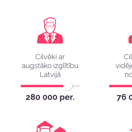
Cilvēki ar
Ci
augstāko izglītību
vidēj
Latvijā
no
280 000 per.
76 