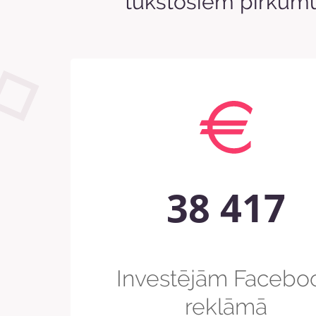
tūkstošiem pirkumu
38 417
Investējām Facebo
reklāmā