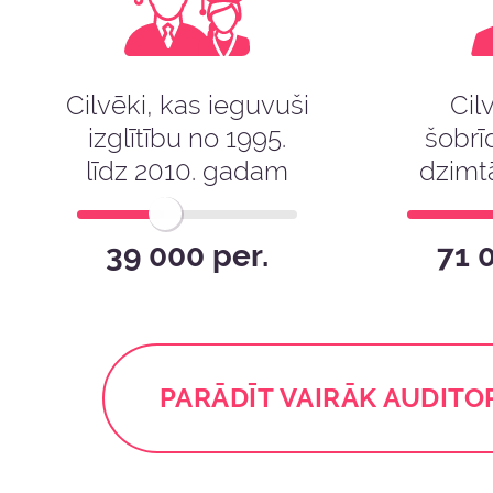
Cilvēki, kas ieguvuši
Cil
izglītību no 1995.
šobrīd
līdz 2010. gadam
dzimtā
39 000 per.
71 
PARĀDĪT VAIRĀK AUDITO