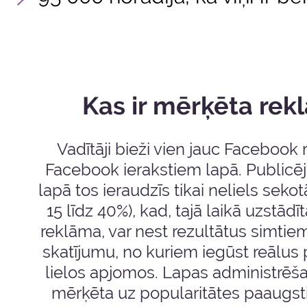
Kas ir mērķēta rek
Vadītāji bieži vien jauc Facebook
Facebook ierakstiem lapā. Publicēj
lapā tos ieraudzīs tikai neliels sekot
15 līdz 40%), kad, tajā laikā uzstād
reklāma, var nest rezultātus simtie
skatījumu, no kuriem iegūst reālus
lielos apjomos. Lapas administrēš
mērķēta uz popularitātes paaugs