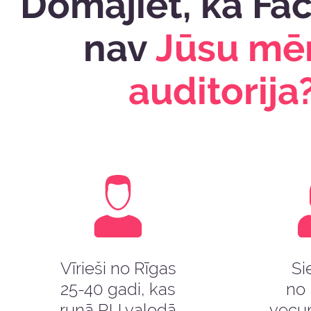
Domājiet, ka Fa
nav
Jūsu mē
auditorija
Vīrieši no Rīgas
Si
25-40 gadi, kas
no 
runā RU valodā
vecu