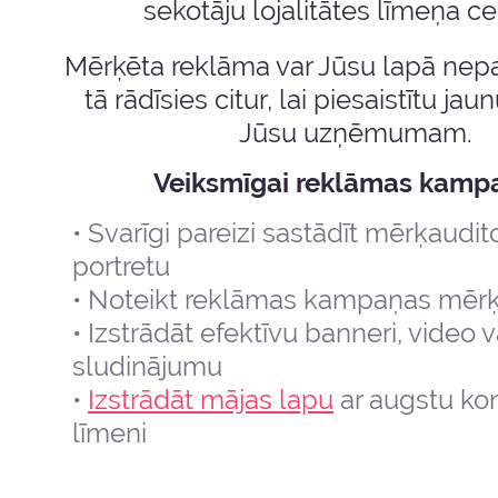
sekotāju lojalitātes līmeņa ce
Mērķēta reklāma var Jūsu lapā nepa
tā rādīsies citur, lai piesaistītu jau
Jūsu uzņēmumam.
Veiksmīgai reklāmas kampa
Svarīgi pareizi sastādīt mērķaudito
portretu
Noteikt reklāmas kampaņas mērķ
Izstrādāt efektīvu banneri, video v
sludinājumu
Izstrādāt mājas lapu
ar augstu kon
līmeni