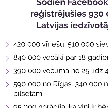
Šodien Facebook 
reģistrējušies 930
Latvijas iedzīvotā
420 000 vīriešu, 510 000 sie
840 000 vecāki par 18 gadi
390 000 vecumā no 25 līdz 
590 000 no Rīgas. 340 000 
pilsētām
95 000 norādīja, ka viņi ir b