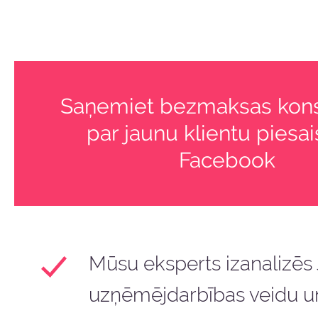
klientus, mēs atgriezīsi
Saņemiet bezmaksas kons
par jaunu klientu piesai
Facebook
Mūsu eksperts izanalizēs
uzņēmējdarbības veidu un